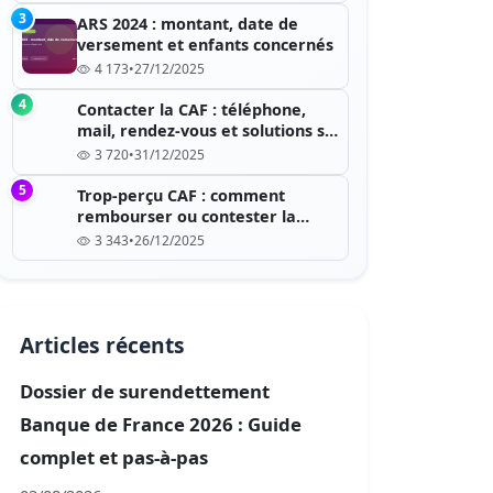
3
ARS 2024 : montant, date de
versement et enfants concernés
4 173
•
27/12/2025
4
Contacter la CAF : téléphone,
mail, rendez-vous et solutions si
c’est saturé
3 720
•
31/12/2025
5
Trop-perçu CAF : comment
rembourser ou contester la
dette ?
3 343
•
26/12/2025
Articles récents
Dossier de surendettement
Banque de France 2026 : Guide
complet et pas-à-pas