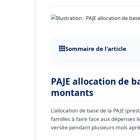
Sommaire de l'article
PAJE allocation de base : 
Qui peut bénéficier de l’al
PAJE allocation de ba
Montant et durée de vers
montants
Articulation avec les autre
Questions fréquentes sur l
L’allocation de base de la PAJE (pres
familles à faire face aux dépenses li
Faut-il faire une demand
versée pendant plusieurs mois après
Que se passe-t-il en cas