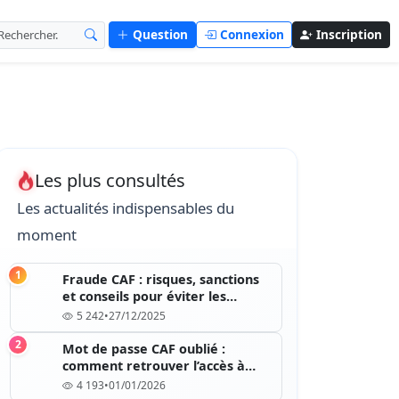
Question
Connexion
Inscription
Les plus consultés
Les actualités indispensables du
moment
1
Fraude CAF : risques, sanctions
et conseils pour éviter les
erreurs
5 242
•
27/12/2025
2
Mot de passe CAF oublié :
comment retrouver l’accès à
votre compte
4 193
•
01/01/2026