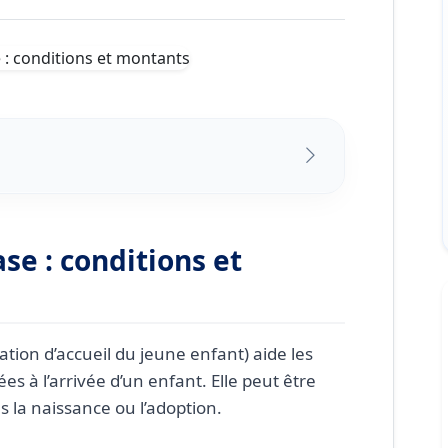
conditions et montants
location de base ?
se : conditions et
ement
s aides
a PAJE allocation de base
tation d’accueil du jeune enfant) aide les
ées à l’arrivée d’un enfant. Elle peut être
e spécifique ?
 la naissance ou l’adoption.
 de dépassement de plafond ?