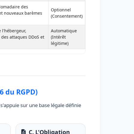
domadaire des
Optionnel
 et nouveaux barèmes
(Consentement)
e l'hébergeur,
Automatique
 des attaques DDoS et
(Intérêt
légitime)
 6 du RGPD)
 s'appuie sur une base légale définie
C. L'Obligation