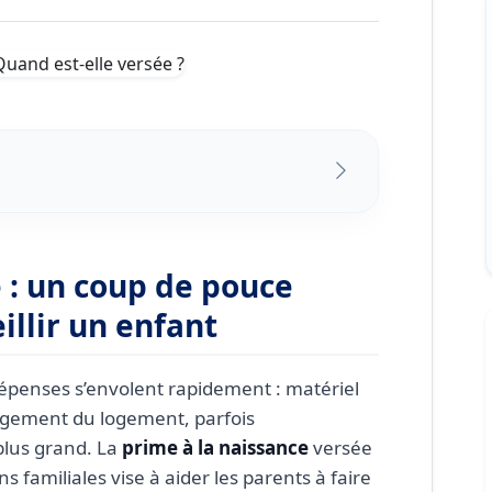
coup de pouce bienvenu pour accueillir
 : un coup de pouce
prime à la naissance
llir un enfant
a prime à la naissance
ratifs
dépenses s’envolent rapidement : matériel
e, date de versement
gement du logement, parfois
st-elle versée avant ou après
lus grand. La
prime à la naissance
versée
s familiales vise à aider les parents à faire