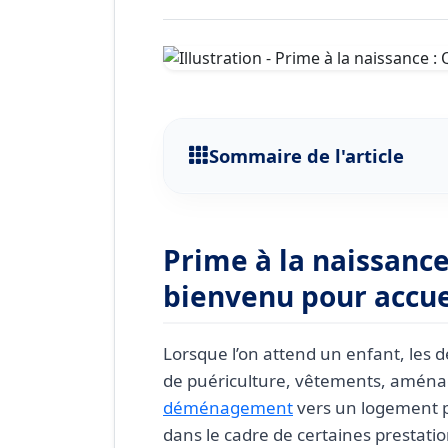
Sommaire de l'article
Prime à la naissance : un 
un enfant
Prime à la naissance
Qui peut bénéficier de la 
bienvenu pour accuei
Moment du versement de l
Impact des délais administ
Lorsque l’on attend un enfant, les 
FAQ : prime à la naissanc
de puériculture, vêtements, aména
La prime à la naissance e
déménagement
vers un logement p
l’accouchement ?
dans le cadre de certaines prestation