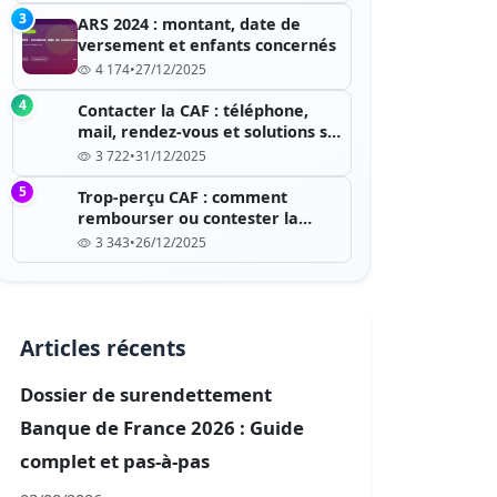
3
ARS 2024 : montant, date de
versement et enfants concernés
4 174
•
27/12/2025
4
Contacter la CAF : téléphone,
mail, rendez-vous et solutions si
c’est saturé
3 722
•
31/12/2025
5
Trop-perçu CAF : comment
rembourser ou contester la
dette ?
3 343
•
26/12/2025
Articles récents
Dossier de surendettement
Banque de France 2026 : Guide
complet et pas-à-pas