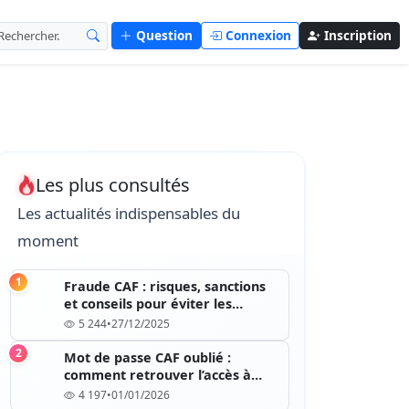
Question
Connexion
Inscription
Les plus consultés
Les actualités indispensables du
moment
1
Fraude CAF : risques, sanctions
et conseils pour éviter les
erreurs
5 244
•
27/12/2025
2
Mot de passe CAF oublié :
comment retrouver l’accès à
votre compte
4 197
•
01/01/2026