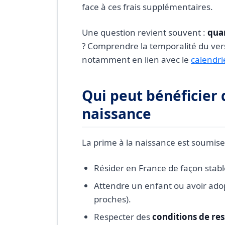
face à ces frais supplémentaires.
La prime à la naissance 
Puis-je connaître la date
Une question revient souvent :
quan
La prime à la naissance e
? Comprendre la temporalité du ver
notamment en lien avec le
calendri
Qui peut bénéficier 
naissance
La prime à la naissance est soumise 
Résider en France de façon stable
Attendre un enfant ou avoir adop
proches).
Respecter des
conditions de re