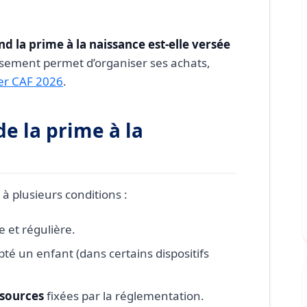
est-elle automatique ?
 exacte de versement à l’avance ?
d la prime à la naissance est-elle versée
st-elle imposable ?
sement permet d’organiser ses achats,
er CAF 2026
.
de la prime à la
à plusieurs conditions :
 et régulière.
té un enfant (dans certains dispositifs
ssources
fixées par la réglementation.