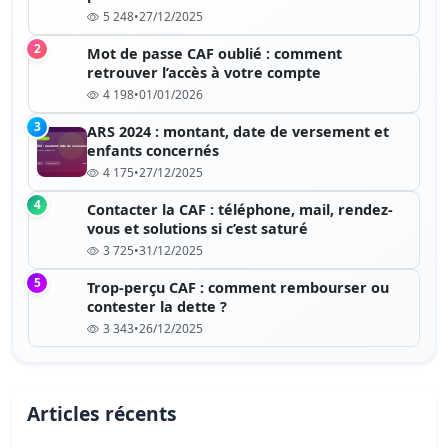
5 248
•
27/12/2025
2
Mot de passe CAF oublié : comment
retrouver l’accès à votre compte
4 198
•
01/01/2026
3
ARS 2024 : montant, date de versement et
enfants concernés
4 175
•
27/12/2025
4
Contacter la CAF : téléphone, mail, rendez-
vous et solutions si c’est saturé
3 725
•
31/12/2025
5
Trop-perçu CAF : comment rembourser ou
contester la dette ?
3 343
•
26/12/2025
Articles récents