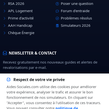
RSA 2026
Poser une question
APL Logement
Forum d'entraide
Prime d'activité
Problèmes résolus
AAH Handicap
Simulateurs 2026
Chèque Énergie
NEWSLETTER & CONTACT
Recevez gratuitement nos nouveaux guides et alertes de
revalorisations par e-mail.
Rejoindre
Respect de votre vie privée
Aides-Sociales.com utilise des cookies pour améliorer
À Propos
CGU
Confidentialité
Mentions Légales
Contact
votre expérience, analyser le trafic et assurer le bon
fonctionnement de nos simulateurs. En cliquant sur
"Accepter", vous consentez à l'utilisation de ces traceurs.
Vous pouvez consulter notre
politique de