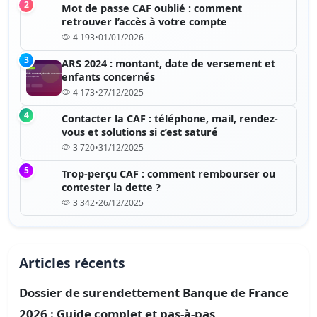
2
Mot de passe CAF oublié : comment
retrouver l’accès à votre compte
4 193
•
01/01/2026
3
ARS 2024 : montant, date de versement et
enfants concernés
4 173
•
27/12/2025
4
Contacter la CAF : téléphone, mail, rendez-
vous et solutions si c’est saturé
3 720
•
31/12/2025
5
Trop-perçu CAF : comment rembourser ou
contester la dette ?
3 342
•
26/12/2025
Articles récents
Dossier de surendettement Banque de France
2026 : Guide complet et pas-à-pas