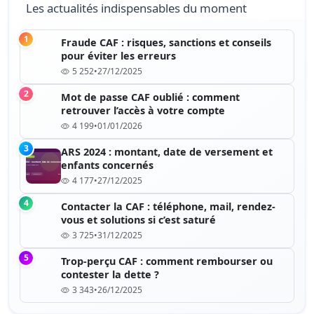
Les actualités indispensables du moment
1
Fraude CAF : risques, sanctions et conseils
pour éviter les erreurs
5 252
•
27/12/2025
2
Mot de passe CAF oublié : comment
retrouver l’accès à votre compte
4 199
•
01/01/2026
3
ARS 2024 : montant, date de versement et
enfants concernés
4 177
•
27/12/2025
4
Contacter la CAF : téléphone, mail, rendez-
vous et solutions si c’est saturé
3 725
•
31/12/2025
5
Trop-perçu CAF : comment rembourser ou
contester la dette ?
3 343
•
26/12/2025