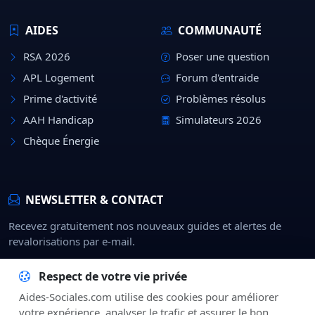
AIDES
COMMUNAUTÉ
RSA 2026
Poser une question
APL Logement
Forum d'entraide
Prime d'activité
Problèmes résolus
AAH Handicap
Simulateurs 2026
Chèque Énergie
NEWSLETTER & CONTACT
Recevez gratuitement nos nouveaux guides et alertes de
revalorisations par e-mail.
Rejoindre
Respect de votre vie privée
Aides-Sociales.com utilise des cookies pour améliorer
À Propos
CGU
Confidentialité
Mentions Légales
Contact
votre expérience, analyser le trafic et assurer le bon