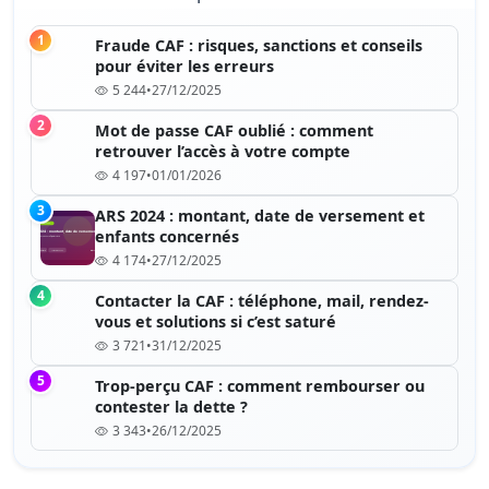
1
Fraude CAF : risques, sanctions et conseils
pour éviter les erreurs
5 244
•
27/12/2025
2
Mot de passe CAF oublié : comment
retrouver l’accès à votre compte
4 197
•
01/01/2026
3
ARS 2024 : montant, date de versement et
enfants concernés
4 174
•
27/12/2025
4
Contacter la CAF : téléphone, mail, rendez-
vous et solutions si c’est saturé
3 721
•
31/12/2025
5
Trop-perçu CAF : comment rembourser ou
contester la dette ?
3 343
•
26/12/2025