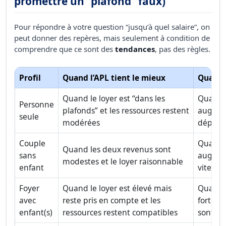
promettre un “plafond” faux)
Pour répondre à votre question “jusqu’à quel salaire”, on
peut donner des repères, mais seulement à condition de
comprendre que ce sont des
tendances
, pas des règles.
Profil
Quand l’APL tient le mieux
Quand e
Quand le loyer est “dans les
Quand l
Personne
plafonds” et les ressources restent
augment
seule
modérées
dépasse
Couple
Quand 
Quand les deux revenus sont
sans
augment
modestes et le loyer raisonnable
enfant
vite)
Foyer
Quand le loyer est élevé mais
Quand 
avec
reste pris en compte et les
forteme
enfant(s)
ressources restent compatibles
sont dé