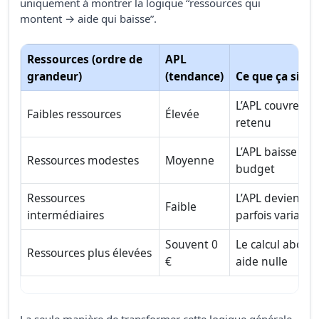
uniquement à montrer la logique “ressources qui
montent → aide qui baisse”.
Ressources (ordre de
APL
grandeur)
(tendance)
Ce que ça signi
L’APL couvre un
Faibles ressources
Élevée
retenu
L’APL baisse mai
Ressources modestes
Moyenne
budget
Ressources
L’APL devient u
Faible
intermédiaires
parfois variable
Souvent 0
Le calcul abou
Ressources plus élevées
€
aide nulle
La seule manière de transformer cette logique générale