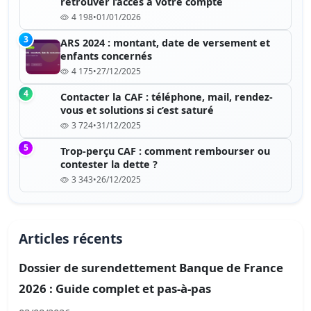
retrouver l’accès à votre compte
4 198
•
01/01/2026
3
ARS 2024 : montant, date de versement et
enfants concernés
4 175
•
27/12/2025
4
Contacter la CAF : téléphone, mail, rendez-
vous et solutions si c’est saturé
3 724
•
31/12/2025
5
Trop-perçu CAF : comment rembourser ou
contester la dette ?
3 343
•
26/12/2025
Articles récents
Dossier de surendettement Banque de France
2026 : Guide complet et pas-à-pas