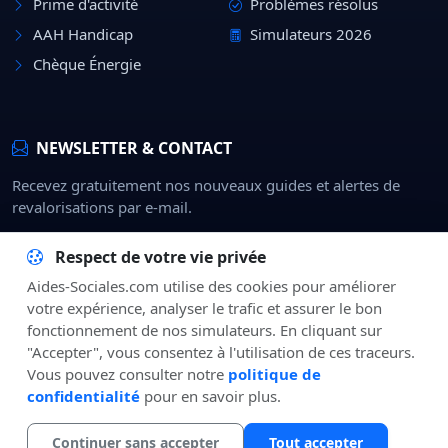
Prime d'activité
Problèmes résolus
AAH Handicap
Simulateurs 2026
Chèque Énergie
NEWSLETTER & CONTACT
Recevez gratuitement nos nouveaux guides et alertes de
revalorisations par e-mail.
Rejoindre
Respect de votre vie privée
Aides-Sociales.com utilise des cookies pour améliorer
À Propos
CGU
Confidentialité
Mentions Légales
Contact
votre expérience, analyser le trafic et assurer le bon
fonctionnement de nos simulateurs. En cliquant sur
"Accepter", vous consentez à l'utilisation de ces traceurs.
Vous pouvez consulter notre
politique de
confidentialité
pour en savoir plus.
© 2026
Aides-Sociales.com
— Média indépendant d'information sur
les droits sociaux.
Continuer sans accepter
Tout accepter
SSL 256-bit
Conforme RGPD