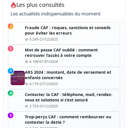
Les plus consultés
Les actualités indispensables du moment
1
Fraude CAF : risques, sanctions et conseils
pour éviter les erreurs
5 245
•
27/12/2025
2
Mot de passe CAF oublié : comment
retrouver l’accès à votre compte
4 198
•
01/01/2026
3
ARS 2024 : montant, date de versement et
enfants concernés
4 175
•
27/12/2025
4
Contacter la CAF : téléphone, mail, rendez-
vous et solutions si c’est saturé
3 725
•
31/12/2025
5
Trop-perçu CAF : comment rembourser ou
contester la dette ?