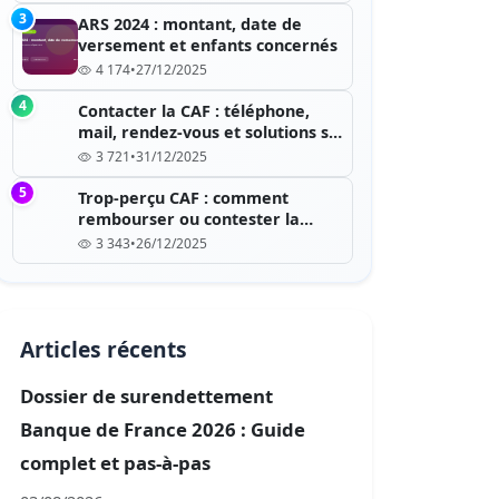
3
ARS 2024 : montant, date de
versement et enfants concernés
4 174
•
27/12/2025
4
Contacter la CAF : téléphone,
mail, rendez-vous et solutions si
c’est saturé
3 721
•
31/12/2025
5
Trop-perçu CAF : comment
rembourser ou contester la
dette ?
3 343
•
26/12/2025
Articles récents
Dossier de surendettement
Banque de France 2026 : Guide
complet et pas-à-pas