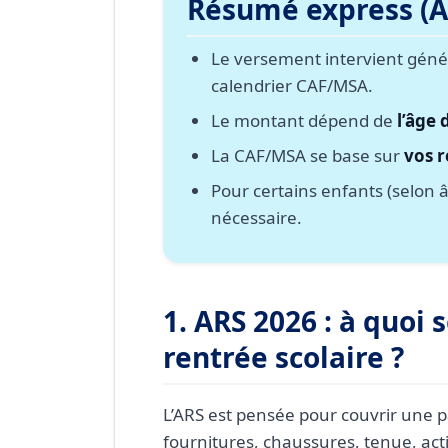
Résumé express (A
8. ARS et garde alternée : q
9. FAQ ARS 2026
Le versement intervient gén
calendrier CAF/MSA.
Conclusion
Le montant dépend de
l’âge 
La CAF/MSA se base sur
vos 
Pour certains enfants (selon 
nécessaire.
1. ARS 2026 : à quoi s
rentrée scolaire ?
L’ARS est pensée pour couvrir une p
fournitures, chaussures, tenue, acti