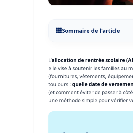
Sommaire de l'article
Résumé express (ARS 2026
1. ARS 2026 : à quoi sert l’
L’
allocation de rentrée scolaire (A
2. Date de versement ARS 20
elle vise à soutenir les familles a
(fournitures, vêtements, équipemen
3. Montants ARS 2026 : co
toujours :
quelle date de verseme
Tableau mémo (à compléte
(et comment éviter de passer à côté
4. Conditions ARS 2026 : qu
une méthode simple pour vérifier vo
5. ARS automatique ou dema
6. Méthode en 7 étapes pou
7. Erreurs fréquentes (et 