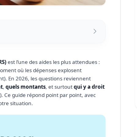
)
allocation de rentrée scolaire ?
RS)
est l’une des aides les plus attendues :
26 : quand arrive l’aide ?
u moment où les dépenses explosent
t). En 2026, les questions reviennent
mment ils sont déterminés
nt
,
quels montants
, et surtout
qui y a droit
r selon barème officiel sur le site)
). Ce guide répond point par point, avec
i peut en bénéficier ?
tre situation.
nde à faire ? (le point clé)
r sécuriser votre ARS
comment les éviter)