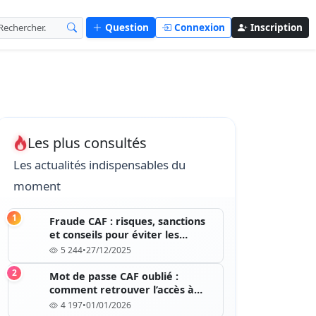
Question
Connexion
Inscription
Les plus consultés
Les actualités indispensables du
moment
1
Fraude CAF : risques, sanctions
et conseils pour éviter les
erreurs
5 244
•
27/12/2025
2
Mot de passe CAF oublié :
comment retrouver l’accès à
votre compte
4 197
•
01/01/2026