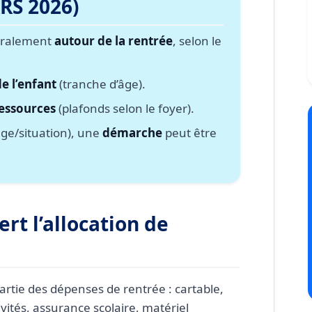
RS 2026)
ui touche l’aide ?
éralement
autour de la rentrée
, selon le
de l’enfant
(tranche d’âge).
ressources
(plafonds selon le foyer).
âge/situation), une
démarche
peut être
ert l’allocation de
artie des dépenses de rentrée : cartable,
vités, assurance scolaire, matériel