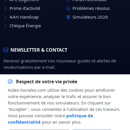
Prime d'activité
Problèmes résolus
AAH Handicap
Simulateurs 2026
Chèque Énergie
NEWSLETTER & CONTACT
Recevez gratuitement nos nouveaux guides et alertes de
revalorisations par e-mail.
Rejoindre
Respect de votre vie privée
Aides-Sociales.com utilise des cookies pour améliorer
À Propos
CGU
Confidentialité
Mentions Légales
Contact
votre expérience, analyser le trafic et assurer le bon
fonctionnement de nos simulateurs. En cliquant sur
"Accepter", vous consentez à l'utilisation de ces traceurs.
Vous pouvez consulter notre
politique de
confidentialité
pour en savoir plus.
© 2026
Aides-Sociales.com
— Média indépendant d'information sur