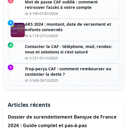
2
Mot de passe CAF oublié : comment
retrouver l’accès à votre compte
4 195
•
01/01/2026
3
ARS 2024 : montant, date de versement et
enfants concernés
4 173
•
27/12/2025
4
Contacter la CAF : téléphone, mail, rendez-
vous et solutions si c’est saturé
3 721
•
31/12/2025
5
Trop-perçu CAF : comment rembourser ou
contester la dette ?
3 343
•
26/12/2025
Articles récents
Dossier de surendettement Banque de France
2026 : Guide complet et pas-à-pas