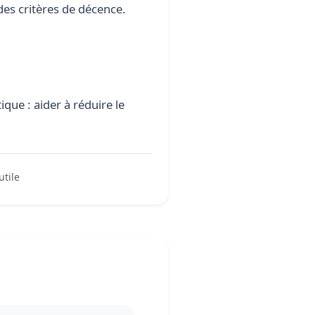
des critères de décence.
que : aider à réduire le
utile