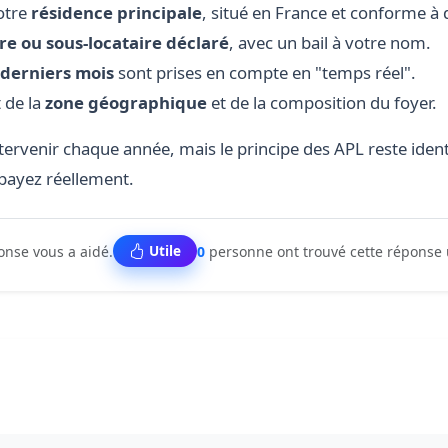
otre
résidence principale
, situé en France et conforme à 
ire ou sous-locataire déclaré
, avec un bail à votre nom.
 derniers mois
sont prises en compte en "temps réel".
 de la
zone géographique
et de la composition du foyer.
rvenir chaque année, mais le principe des APL reste identi
payez réellement.
Utile
ponse vous a aidé.
0
personne ont trouvé cette réponse 