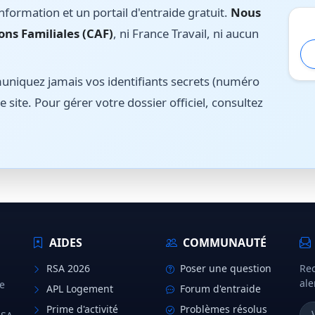
nformation et un portail d'entraide gratuit.
Nous
ons Familiales (CAF)
, ni France Travail, ni aucun
iquez jamais vos identifiants secrets (numéro
e site. Pour gérer votre dossier officiel, consultez
AIDES
COMMUNAUTÉ
RSA 2026
Poser une question
Rec
ale
e
APL Logement
Forum d'entraide
Prime d'activité
Problèmes résolus