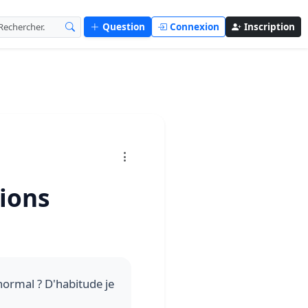
Question
Connexion
Inscription
tions
 normal ? D'habitude je