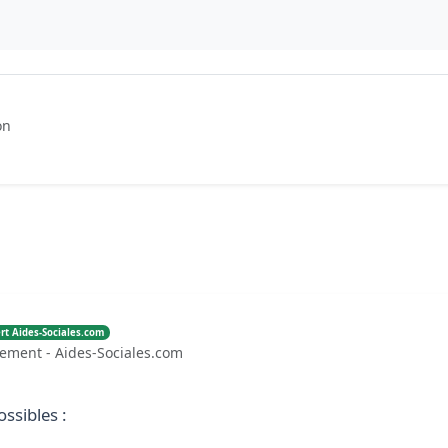
on
rt Aides-Sociales.com
gement - Aides-Sociales.com
ossibles :