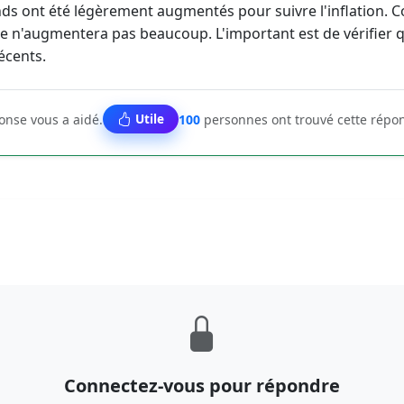
onds ont été légèrement augmentés pour suivre l'inflation. C
'aide n'augmentera pas beaucoup. L'important est de vérifier 
écents.
Utile
ponse vous a aidé.
100
personnes ont trouvé cette répon
Connectez-vous pour répondre