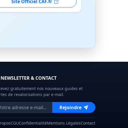
Site Officiel CAF.fr
NEWSLETTER & CONTACT
evez gratuitement nos nouveaux guides et
rtes de revalorisations par e-mail.
Rejoindre
Propos
CGU
Confidentialité
Mentions Légales
Contact