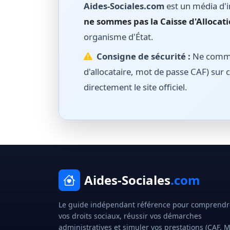
Aides-Sociales.com
est un média d'i
ne sommes pas la Caisse d'Allocati
organisme d'État.
Consigne de sécurité :
Ne commun
d'allocataire, mot de passe CAF) sur c
directement le site officiel.
Aides-Sociales
.com
Le guide indépendant référence pour comprendr
vos droits sociaux, réussir vos démarches
administratives et simuler vos prestations (CAF, 