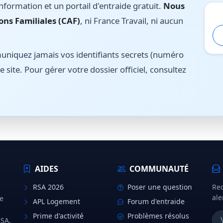
nformation et un portail d'entraide gratuit.
Nous
ons Familiales (CAF)
, ni France Travail, ni aucun
iquez jamais vos identifiants secrets (numéro
e site. Pour gérer votre dossier officiel, consultez
AIDES
COMMUNAUTÉ
RSA 2026
Poser une question
Rec
ale
e
APL Logement
Forum d'entraide
Prime d'activité
Problèmes résolus
MSA,