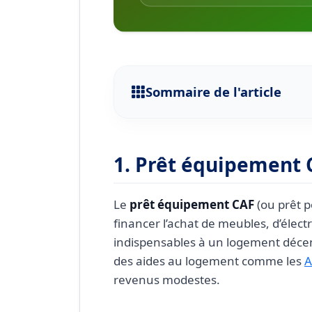
Sommaire de l'article
1. Prêt équipement CAF : de 
2. Achats éligibles au prêt
1. Prêt équipement CA
3. Conditions d’accès au 
4. Démarches pour deman
Le
prêt équipement CAF
(ou prêt 
financer l’achat de meubles, d’éle
5. Questions fréquentes s
indispensables à un logement décent.
Le prêt équipement est-i
des aides au logement comme les
A
Que se passe-t-il si je n
revenus modestes.
Le prêt peut-il être accor