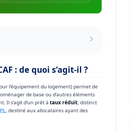
quoi s’agit-il ?
 mobilier CAF
F : de quoi s’agit-il ?
prêt équipement
der un prêt équipement CAF
pour l’équipement du logement) permet de
ctroménager de base ou d’autres éléments
ur le prêt équipement CAF
 Il s’agit d’un prêt à
taux réduit
, distinct
l cumulable avec un prêt travaux CAF ?
PL
, destiné aux allocataires ayant des
e peux plus rembourser les mensualités ?
dé plusieurs fois ?