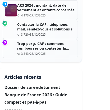
3
ARS 2024 : montant, date de
versement et enfants concernés
4 173
•
27/12/2025
4
Contacter la CAF : téléphone,
mail, rendez-vous et solutions si
c’est saturé
3 720
•
31/12/2025
5
Trop-perçu CAF : comment
rembourser ou contester la
dette ?
3 343
•
26/12/2025
Articles récents
Dossier de surendettement
Banque de France 2026 : Guide
complet et pas-à-pas