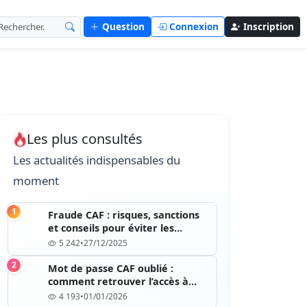
Question
Connexion
Inscription
Les plus consultés
Les actualités indispensables du
moment
1
Fraude CAF : risques, sanctions
et conseils pour éviter les
erreurs
5 242
•
27/12/2025
2
Mot de passe CAF oublié :
comment retrouver l’accès à
votre compte
4 193
•
01/01/2026