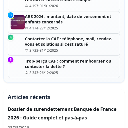
4 197
•
01/01/2026
3
ARS 2024 : montant, date de versement et
enfants concernés
4 174
•
27/12/2025
4
Contacter la CAF : téléphone, mail, rendez-
vous et solutions si c’est saturé
3 723
•
31/12/2025
5
Trop-perçu CAF : comment rembourser ou
contester la dette ?
3 343
•
26/12/2025
Articles récents
Dossier de surendettement Banque de France
2026 : Guide complet et pas-à-pas
03/08/2026