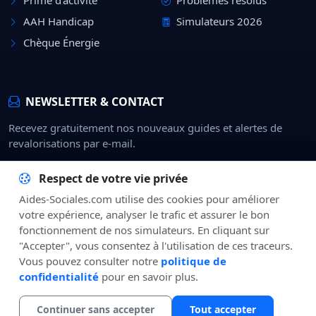
AAH Handicap
Simulateurs 2026
Chèque Énergie
NEWSLETTER & CONTACT
Recevez gratuitement nos nouveaux guides et alertes de
revalorisations par e-mail.
Rejoindre
Respect de votre vie privée
Aides-Sociales.com utilise des cookies pour améliorer
À Propos
CGU
Confidentialité
Mentions Légales
Contact
votre expérience, analyser le trafic et assurer le bon
fonctionnement de nos simulateurs. En cliquant sur
"Accepter", vous consentez à l'utilisation de ces traceurs.
Vous pouvez consulter notre
politique de
confidentialité
pour en savoir plus.
© 2026
Aides-Sociales.com
— Média indépendant d'information sur
les droits sociaux.
Continuer sans accepter
Tout accepter
SSL 256-bit
Conforme RGPD