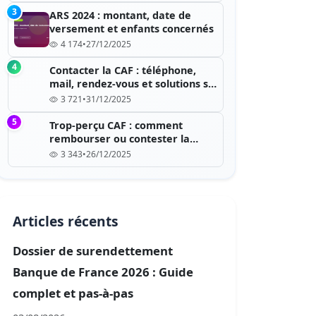
3
ARS 2024 : montant, date de
versement et enfants concernés
4 174
•
27/12/2025
4
Contacter la CAF : téléphone,
mail, rendez-vous et solutions si
c’est saturé
3 721
•
31/12/2025
5
Trop-perçu CAF : comment
rembourser ou contester la
dette ?
3 343
•
26/12/2025
Articles récents
Dossier de surendettement
Banque de France 2026 : Guide
complet et pas-à-pas