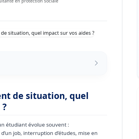
ltante en protection sociale
ituation, quel impact sur vos aides ?
fréquents
nt de situation, quel
des logement
 ?
autres aides
’un étudiant évolue souvent :
’un job, interruption d’études, mise en
étudiants