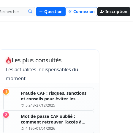
Question
Connexion
Inscription
Les plus consultés
Les actualités indispensables du
moment
1
Fraude CAF : risques, sanctions
et conseils pour éviter les
erreurs
5 243
•
27/12/2025
2
Mot de passe CAF oublié :
comment retrouver l’accès à
votre compte
4 195
•
01/01/2026