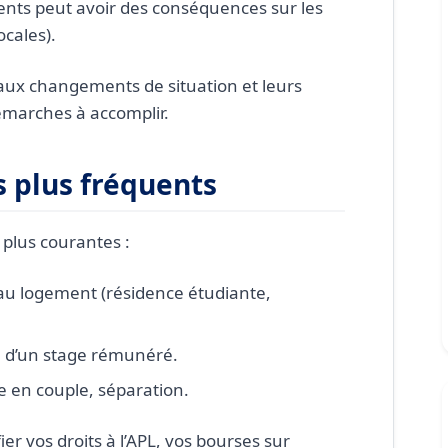
nts peut avoir des conséquences sur les
-il baisser mes aides ?
ocales).
gement de colocation ?
paux changements de situation et leurs
iculté après un changement de situation ?
démarches à accomplir.
 plus fréquents
 plus courantes :
 logement (résidence étudiante,
u d’un stage rémunéré.
ie en couple, séparation.
r vos droits à l’APL, vos bourses sur