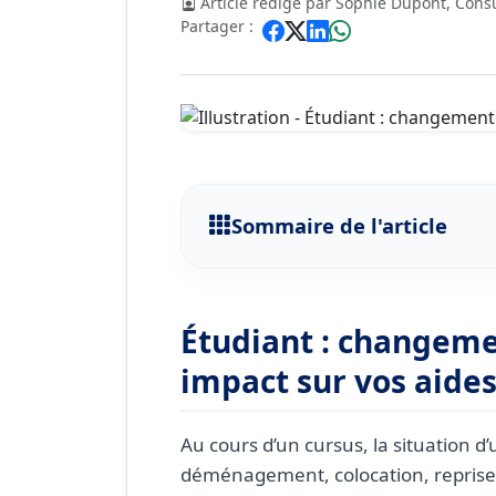
Article rédigé par Sophie Dupont, Consu
Partager :
Sommaire de l'article
Étudiant : changement de s
Les changements les plus 
Étudiant : changeme
Impact sur l’APL et les ai
impact sur vos aides
Impact sur les bourses et 
Démarches à accomplir
Au cours d’un cursus, la situation d
déménagement, colocation, reprise d
Questions fréquentes des 