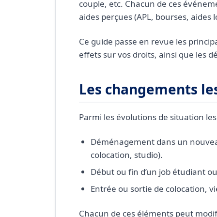
couple, etc. Chacun de ces événeme
Un petit job étudiant fait
aides perçues (APL, bourses, aides l
Faut-il déclarer un chan
Ce guide passe en revue les princi
Que faire en cas de diff
effets sur vos droits, ainsi que les 
Les changements les
Parmi les évolutions de situation les
Déménagement dans un nouveau
colocation, studio).
Début ou fin d’un job étudiant o
Entrée ou sortie de colocation, v
Chacun de ces éléments peut modifie